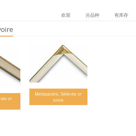
欢迎
分品种
有库存
voire
Melissandre, Sélénée or
née or
ivoire