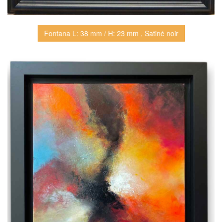
Fontana L: 38 mm / H: 23 mm , Satiné noir