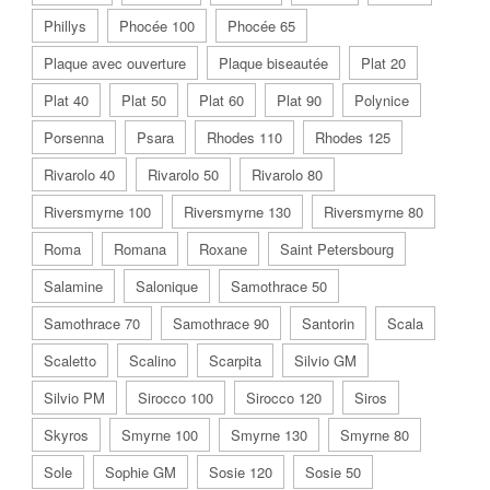
Phillys
Phocée 100
Phocée 65
Plaque avec ouverture
Plaque biseautée
Plat 20
Plat 40
Plat 50
Plat 60
Plat 90
Polynice
Porsenna
Psara
Rhodes 110
Rhodes 125
Rivarolo 40
Rivarolo 50
Rivarolo 80
Riversmyrne 100
Riversmyrne 130
Riversmyrne 80
Roma
Romana
Roxane
Saint Petersbourg
Salamine
Salonique
Samothrace 50
Samothrace 70
Samothrace 90
Santorin
Scala
Scaletto
Scalino
Scarpita
Silvio GM
Silvio PM
Sirocco 100
Sirocco 120
Siros
Skyros
Smyrne 100
Smyrne 130
Smyrne 80
Sole
Sophie GM
Sosie 120
Sosie 50