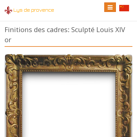
Toggle
Toggle
Lys de provence
navigation
language
Finitions des cadres: Sculpté Louis XIV
or