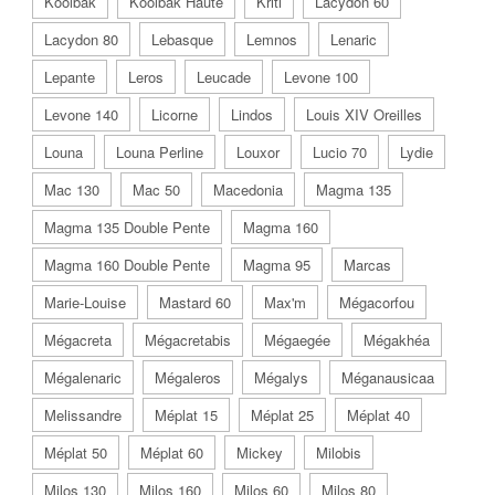
Koolbak
Koolbak Haute
Kriti
Lacydon 60
Lacydon 80
Lebasque
Lemnos
Lenaric
Lepante
Leros
Leucade
Levone 100
Levone 140
Licorne
Lindos
Louis XIV Oreilles
Louna
Louna Perline
Louxor
Lucio 70
Lydie
Mac 130
Mac 50
Macedonia
Magma 135
Magma 135 Double Pente
Magma 160
Magma 160 Double Pente
Magma 95
Marcas
Marie-Louise
Mastard 60
Max'm
Mégacorfou
Mégacreta
Mégacretabis
Mégaegée
Mégakhéa
Mégalenaric
Mégaleros
Mégalys
Méganausicaa
Melissandre
Méplat 15
Méplat 25
Méplat 40
Méplat 50
Méplat 60
Mickey
Milobis
Milos 130
Milos 160
Milos 60
Milos 80