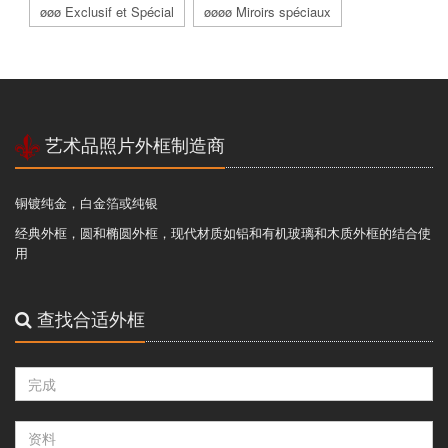
øøø Exclusif et Spécial
øøøø Miroirs spéciaux
艺术品照片外框制造商
铜镀纯金，白金箔或纯银
经典外框，圆和椭圆外框，现代材质如铝和有机玻璃和木质外框的结合使
用
查找合适外框