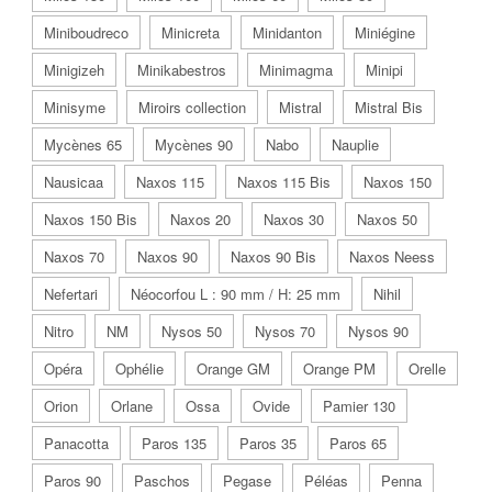
Miniboudreco
Minicreta
Minidanton
Miniégine
Minigizeh
Minikabestros
Minimagma
Minipi
Minisyme
Miroirs collection
Mistral
Mistral Bis
Mycènes 65
Mycènes 90
Nabo
Nauplie
Nausicaa
Naxos 115
Naxos 115 Bis
Naxos 150
Naxos 150 Bis
Naxos 20
Naxos 30
Naxos 50
Naxos 70
Naxos 90
Naxos 90 Bis
Naxos Neess
Nefertari
Néocorfou L : 90 mm / H: 25 mm
Nihil
Nitro
NM
Nysos 50
Nysos 70
Nysos 90
Opéra
Ophélie
Orange GM
Orange PM
Orelle
Orion
Orlane
Ossa
Ovide
Pamier 130
Panacotta
Paros 135
Paros 35
Paros 65
Paros 90
Paschos
Pegase
Péléas
Penna