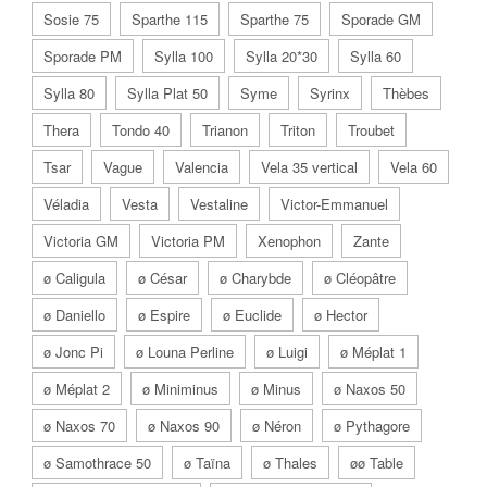
Sosie 75
Sparthe 115
Sparthe 75
Sporade GM
Sporade PM
Sylla 100
Sylla 20*30
Sylla 60
Sylla 80
Sylla Plat 50
Syme
Syrinx
Thèbes
Thera
Tondo 40
Trianon
Triton
Troubet
Tsar
Vague
Valencia
Vela 35 vertical
Vela 60
Véladia
Vesta
Vestaline
Victor-Emmanuel
Victoria GM
Victoria PM
Xenophon
Zante
ø Caligula
ø César
ø Charybde
ø Cléopâtre
ø Daniello
ø Espire
ø Euclide
ø Hector
ø Jonc Pi
ø Louna Perline
ø Luigi
ø Méplat 1
ø Méplat 2
ø Miniminus
ø Minus
ø Naxos 50
ø Naxos 70
ø Naxos 90
ø Néron
ø Pythagore
ø Samothrace 50
ø Taïna
ø Thales
øø Table