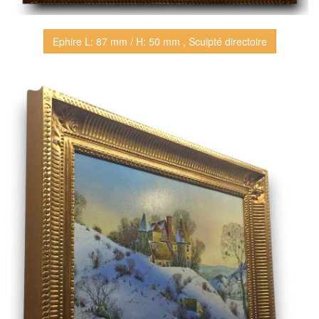
Ephire L: 87 mm / H: 50 mm , Sculpté directoire