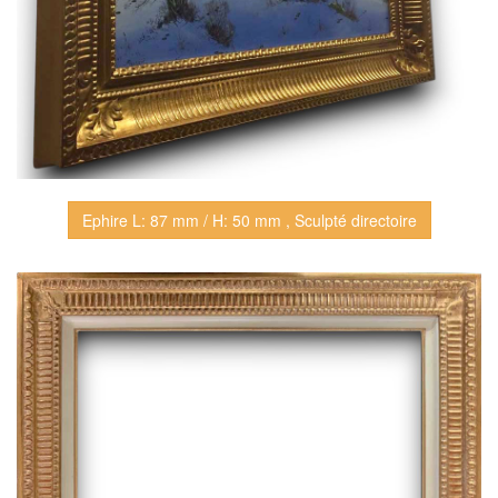
Ephire L: 87 mm / H: 50 mm , Sculpté directoire