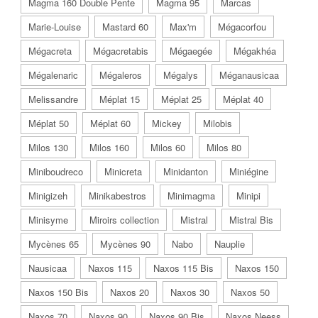
Magma 160 Double Pente
Magma 95
Marcas
Marie-Louise
Mastard 60
Max'm
Mégacorfou
Mégacreta
Mégacretabis
Mégaegée
Mégakhéa
Mégalenaric
Mégaleros
Mégalys
Méganausicaa
Melissandre
Méplat 15
Méplat 25
Méplat 40
Méplat 50
Méplat 60
Mickey
Milobis
Milos 130
Milos 160
Milos 60
Milos 80
Miniboudreco
Minicreta
Minidanton
Miniégine
Minigizeh
Minikabestros
Minimagma
Minipi
Minisyme
Miroirs collection
Mistral
Mistral Bis
Mycènes 65
Mycènes 90
Nabo
Nauplie
Nausicaa
Naxos 115
Naxos 115 Bis
Naxos 150
Naxos 150 Bis
Naxos 20
Naxos 30
Naxos 50
Naxos 70
Naxos 90
Naxos 90 Bis
Naxos Neess