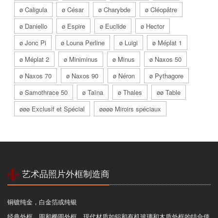
ø Caligula
ø César
ø Charybde
ø Cléopâtre
ø Daniello
ø Espire
ø Euclide
ø Hector
ø Jonc Pi
ø Louna Perline
ø Luigi
ø Méplat 1
ø Méplat 2
ø Miniminus
ø Minus
ø Naxos 50
ø Naxos 70
ø Naxos 90
ø Néron
ø Pythagore
ø Samothrace 50
ø Taïna
ø Thales
øø Table
øøø Exclusif et Spécial
øøøø Miroirs spéciaux
艺术品照片外框制造商
铜镀纯金，白金箔或纯银
经典外框，圆和椭圆外框，现代材质如铝和有机玻璃和木质外框的结合使