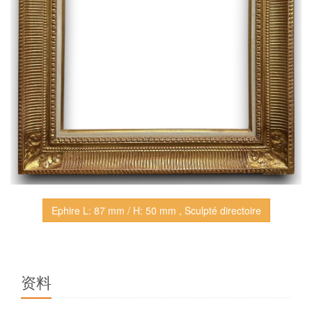
Ephire L: 87 mm / H: 50 mm , Sculpté directoire
资料