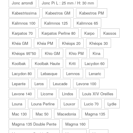
Jonc arrondi
Jonc Pi L : 25 mm / H: 30 mm
Kabestrissima
Kabestros GM
Kabestros PM
Kalimnos 100
Kalimnos 125
Kalimnos 65
Karpatos 70
Karpatos Perline 80
Karpo
Kassos
Khéa GM
Khéa PM
Khéops 20
Khéops 30
Khéops 95*50
Khio GM
Khio PM
Kina
Koolbak
Koolbak Haute
Kriti
Lacydon 60
Lacydon 80
Lebasque
Lemnos
Lenaric
Lepante
Leros
Leucade
Levone 100
Levone 140
Licorne
Lindos
Louis XIV Oreilles
Louna
Louna Perline
Louxor
Lucio 70
Lydie
Mac 130
Mac 50
Macedonia
Magma 135
Magma 135 Double Pente
Magma 160