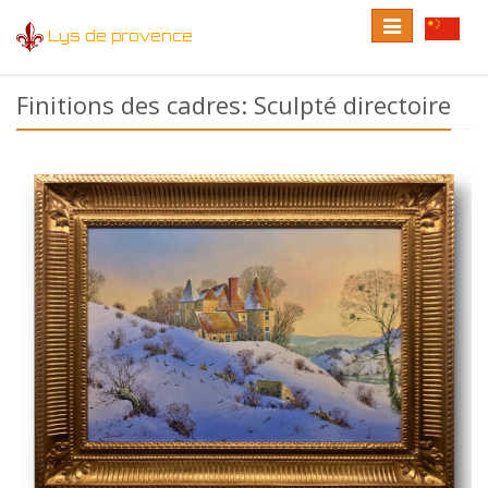
Toggle
Toggle
Lys de provence
navigation
language
Finitions des cadres: Sculpté directoire