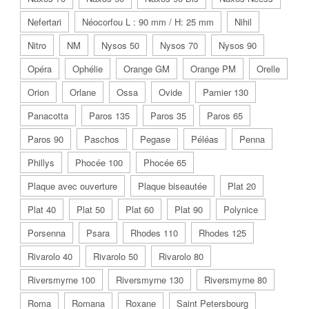
Nefertari
Néocorfou L : 90 mm / H: 25 mm
Nihil
Nitro
NM
Nysos 50
Nysos 70
Nysos 90
Opéra
Ophélie
Orange GM
Orange PM
Orelle
Orion
Orlane
Ossa
Ovide
Pamier 130
Panacotta
Paros 135
Paros 35
Paros 65
Paros 90
Paschos
Pegase
Péléas
Penna
Phillys
Phocée 100
Phocée 65
Plaque avec ouverture
Plaque biseautée
Plat 20
Plat 40
Plat 50
Plat 60
Plat 90
Polynice
Porsenna
Psara
Rhodes 110
Rhodes 125
Rivarolo 40
Rivarolo 50
Rivarolo 80
Riversmyrne 100
Riversmyrne 130
Riversmyrne 80
Roma
Romana
Roxane
Saint Petersbourg