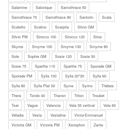
Salamine
Salonique
Samothrace 50
Samothrace 70
Samothrace 90
Santorin
Scala
Scaletto
Scalino
Scarpita
Silvio GM
Silvio PM
Sirocco 100
Sirocco 120
Siros
Skyros
Smyrne 100
Smyrne 130
Smyrne 80
Sole
Sophie GM
Sosie 120
Sosie 50
Sosie 75
Sparthe 115
Sparthe 75
Sporade GM
Sporade PM
Sylla 100
Sylla 20*30
Sylla 60
Sylla 80
Sylla Plat 50
Syme
Syrinx
Thèbes
Thera
Tondo 40
Trianon
Triton
Troubet
Tsar
Vague
Valencia
Vela 35 vertical
Vela 60
Véladia
Vesta
Vestaline
Victor-Emmanuel
Victoria GM
Victoria PM
Xenophon
Zante