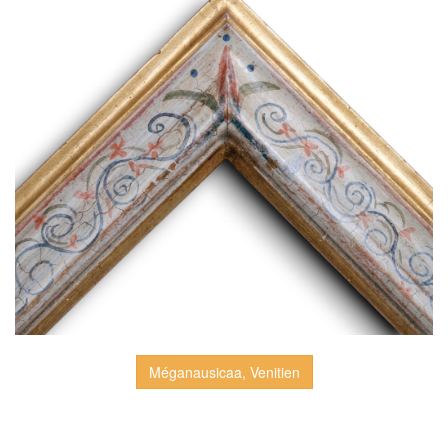
Méganausicaa, Venitien