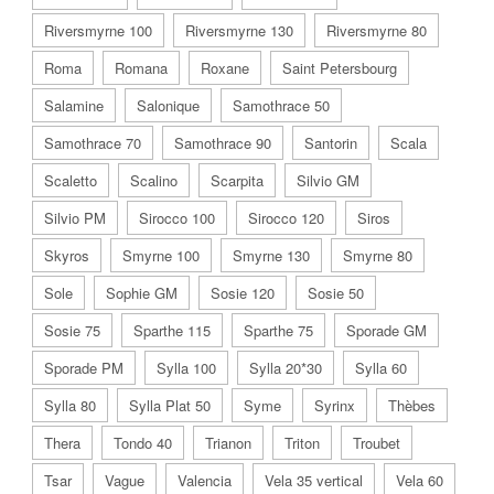
Riversmyrne 100
Riversmyrne 130
Riversmyrne 80
Roma
Romana
Roxane
Saint Petersbourg
Salamine
Salonique
Samothrace 50
Samothrace 70
Samothrace 90
Santorin
Scala
Scaletto
Scalino
Scarpita
Silvio GM
Silvio PM
Sirocco 100
Sirocco 120
Siros
Skyros
Smyrne 100
Smyrne 130
Smyrne 80
Sole
Sophie GM
Sosie 120
Sosie 50
Sosie 75
Sparthe 115
Sparthe 75
Sporade GM
Sporade PM
Sylla 100
Sylla 20*30
Sylla 60
Sylla 80
Sylla Plat 50
Syme
Syrinx
Thèbes
Thera
Tondo 40
Trianon
Triton
Troubet
Tsar
Vague
Valencia
Vela 35 vertical
Vela 60