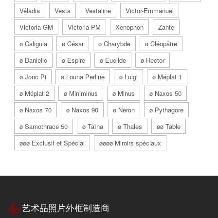
Véladia
Vesta
Vestaline
Victor-Emmanuel
Victoria GM
Victoria PM
Xenophon
Zante
ø Caligula
ø César
ø Charybde
ø Cléopâtre
ø Daniello
ø Espire
ø Euclide
ø Hector
ø Jonc Pi
ø Louna Perline
ø Luigi
ø Méplat 1
ø Méplat 2
ø Miniminus
ø Minus
ø Naxos 50
ø Naxos 70
ø Naxos 90
ø Néron
ø Pythagore
ø Samothrace 50
ø Taïna
ø Thales
øø Table
øøø Exclusif et Spécial
øøøø Miroirs spéciaux
艺术品照片外框制造商