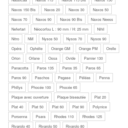
Naxos 150 Bis
Naxos 20
Naxos 30
Naxos 50
Naxos 70
Naxos 90
Naxos 90 Bis
Naxos Neess
Nefertari
Néocorfou L : 90 mm / H: 25 mm
Nihil
Nitro
NM
Nysos 50
Nysos 70
Nysos 90
Opéra
Ophélie
Orange GM
Orange PM
Orelle
Orion
Orlane
Ossa
Ovide
Pamier 130
Panacotta
Paros 135
Paros 35
Paros 65
Paros 90
Paschos
Pegase
Péléas
Penna
Phillys
Phocée 100
Phocée 65
Plaque avec ouverture
Plaque biseautée
Plat 20
Plat 40
Plat 50
Plat 60
Plat 90
Polynice
Porsenna
Psara
Rhodes 110
Rhodes 125
Rivarolo 40
Rivarolo 50
Rivarolo 80