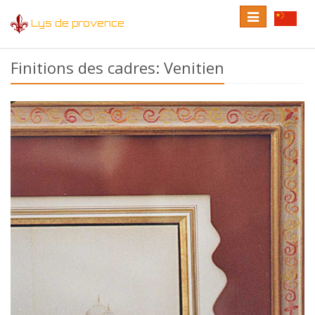
Toggle
Toggle
Lys de provence
navigation
language
Finitions des cadres: Venitien