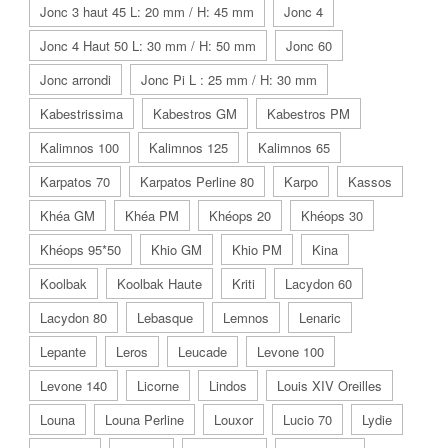
Jonc 3 haut 45 L: 20 mm / H: 45 mm
Jonc 4
Jonc 4 Haut 50 L: 30 mm / H: 50 mm
Jonc 60
Jonc arrondi
Jonc Pi L : 25 mm / H: 30 mm
Kabestrissima
Kabestros GM
Kabestros PM
Kalimnos 100
Kalimnos 125
Kalimnos 65
Karpatos 70
Karpatos Perline 80
Karpo
Kassos
Khéa GM
Khéa PM
Khéops 20
Khéops 30
Khéops 95*50
Khio GM
Khio PM
Kina
Koolbak
Koolbak Haute
Kriti
Lacydon 60
Lacydon 80
Lebasque
Lemnos
Lenaric
Lepante
Leros
Leucade
Levone 100
Levone 140
Licorne
Lindos
Louis XIV Oreilles
Louna
Louna Perline
Louxor
Lucio 70
Lydie