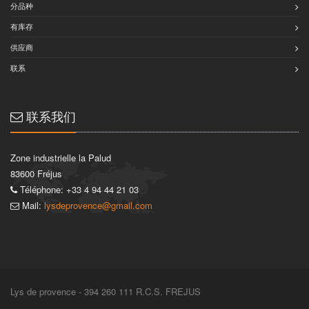
分品种
有库存
供应商
联系
联系我们
Zone industrielle la Palud
83600 Fréjus
Téléphone: +33 4 94 44 21 03
Mail:
lysdeprovence@gmail.com
Lys de provence - 394 260 111 R.C.S. FREJUS