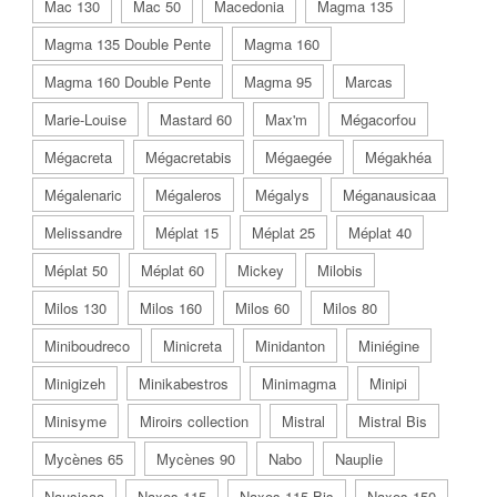
Mac 130
Mac 50
Macedonia
Magma 135
Magma 135 Double Pente
Magma 160
Magma 160 Double Pente
Magma 95
Marcas
Marie-Louise
Mastard 60
Max'm
Mégacorfou
Mégacreta
Mégacretabis
Mégaegée
Mégakhéa
Mégalenaric
Mégaleros
Mégalys
Méganausicaa
Melissandre
Méplat 15
Méplat 25
Méplat 40
Méplat 50
Méplat 60
Mickey
Milobis
Milos 130
Milos 160
Milos 60
Milos 80
Miniboudreco
Minicreta
Minidanton
Miniégine
Minigizeh
Minikabestros
Minimagma
Minipi
Minisyme
Miroirs collection
Mistral
Mistral Bis
Mycènes 65
Mycènes 90
Nabo
Nauplie
Nausicaa
Naxos 115
Naxos 115 Bis
Naxos 150