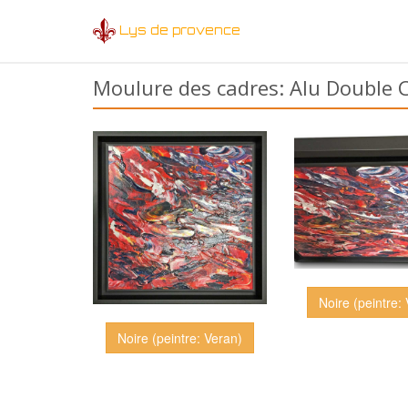
Lys de provence
Moulure des cadres: Alu Double C
Noire (peintre:
Noire (peintre: Veran)