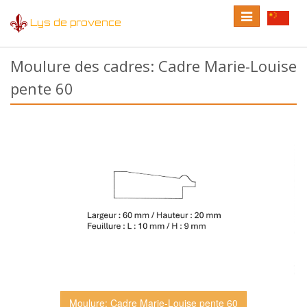
Toggle
Toggle
Lys de provence
navigation
language
Moulure des cadres: Cadre Marie-Louise
pente 60
Moulure: Cadre Marie-Louise pente 60