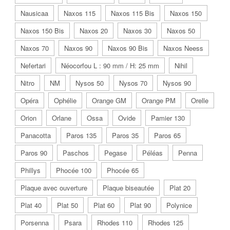
Nausicaa
Naxos 115
Naxos 115 Bis
Naxos 150
Naxos 150 Bis
Naxos 20
Naxos 30
Naxos 50
Naxos 70
Naxos 90
Naxos 90 Bis
Naxos Neess
Nefertari
Néocorfou L : 90 mm / H: 25 mm
Nihil
Nitro
NM
Nysos 50
Nysos 70
Nysos 90
Opéra
Ophélie
Orange GM
Orange PM
Orelle
Orion
Orlane
Ossa
Ovide
Pamier 130
Panacotta
Paros 135
Paros 35
Paros 65
Paros 90
Paschos
Pegase
Péléas
Penna
Phillys
Phocée 100
Phocée 65
Plaque avec ouverture
Plaque biseautée
Plat 20
Plat 40
Plat 50
Plat 60
Plat 90
Polynice
Porsenna
Psara
Rhodes 110
Rhodes 125