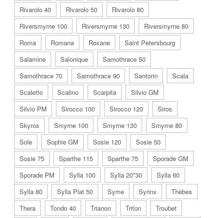
Rivarolo 40
Rivarolo 50
Rivarolo 80
Riversmyrne 100
Riversmyrne 130
Riversmyrne 80
Roma
Romana
Roxane
Saint Petersbourg
Salamine
Salonique
Samothrace 50
Samothrace 70
Samothrace 90
Santorin
Scala
Scaletto
Scalino
Scarpita
Silvio GM
Silvio PM
Sirocco 100
Sirocco 120
Siros
Skyros
Smyrne 100
Smyrne 130
Smyrne 80
Sole
Sophie GM
Sosie 120
Sosie 50
Sosie 75
Sparthe 115
Sparthe 75
Sporade GM
Sporade PM
Sylla 100
Sylla 20*30
Sylla 60
Sylla 80
Sylla Plat 50
Syme
Syrinx
Thèbes
Thera
Tondo 40
Trianon
Triton
Troubet