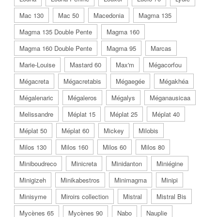
Mac 130
Mac 50
Macedonia
Magma 135
Magma 135 Double Pente
Magma 160
Magma 160 Double Pente
Magma 95
Marcas
Marie-Louise
Mastard 60
Max'm
Mégacorfou
Mégacreta
Mégacretabis
Mégaegée
Mégakhéa
Mégalenaric
Mégaleros
Mégalys
Méganausicaa
Melissandre
Méplat 15
Méplat 25
Méplat 40
Méplat 50
Méplat 60
Mickey
Milobis
Milos 130
Milos 160
Milos 60
Milos 80
Miniboudreco
Minicreta
Minidanton
Miniégine
Minigizeh
Minikabestros
Minimagma
Minipi
Minisyme
Miroirs collection
Mistral
Mistral Bis
Mycènes 65
Mycènes 90
Nabo
Nauplie