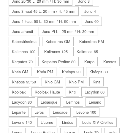
Jonc 20*30 L: 20 mm / H: 30 mm
Jonc 3
Jonc 3 haut 45 L: 20 mm / H: 45 mm
Jonc 4
Jonc 4 Haut 50 L: 30 mm / H: 50 mm
Jonc 60
Jonc arrondi
Jonc Pi L : 25 mm / H: 30 mm
Kabestrissima
Kabestros GM
Kabestros PM
Kalimnos 100
Kalimnos 125
Kalimnos 65
Karpatos 70
Karpatos Perline 80
Karpo
Kassos
Khéa GM
Khéa PM
Khéops 20
Khéops 30
Khéops 95*50
Khio GM
Khio PM
Kina
Koolbak
Koolbak Haute
Kriti
Lacydon 60
Lacydon 80
Lebasque
Lemnos
Lenaric
Lepante
Leros
Leucade
Levone 100
Levone 140
Licorne
Lindos
Louis XIV Oreilles
Louna
Louna Perline
Louxor
Lucio 70
Lydie