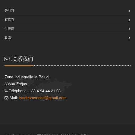
分品种
有库存
供应商
联系
联系我们
Zone industrielle la Palud
83600 Fréjus
Téléphone: +33 4 94 44 21 03
Mail:
lysdeprovence@gmail.com