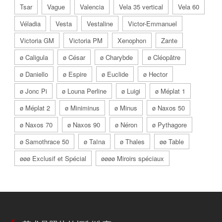
Tsar
Vague
Valencia
Vela 35 vertical
Vela 60
Véladia
Vesta
Vestaline
Victor-Emmanuel
Victoria GM
Victoria PM
Xenophon
Zante
ø Caligula
ø César
ø Charybde
ø Cléopâtre
ø Daniello
ø Espire
ø Euclide
ø Hector
ø Jonc Pi
ø Louna Perline
ø Luigi
ø Méplat 1
ø Méplat 2
ø Miniminus
ø Minus
ø Naxos 50
ø Naxos 70
ø Naxos 90
ø Néron
ø Pythagore
ø Samothrace 50
ø Taïna
ø Thales
øø Table
øøø Exclusif et Spécial
øøøø Miroirs spéciaux