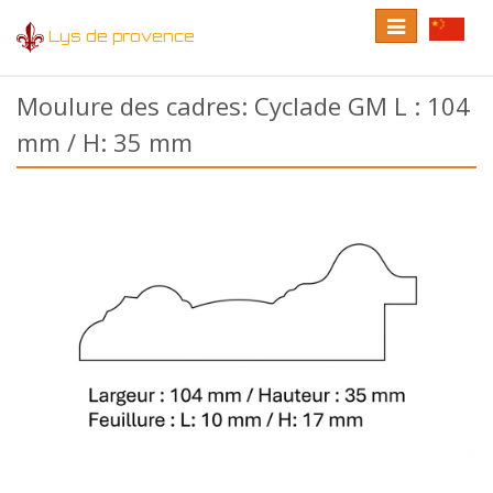
Toggle
Toggle
Lys de provence
navigation
language
Moulure des cadres: Cyclade GM L : 104
mm / H: 35 mm