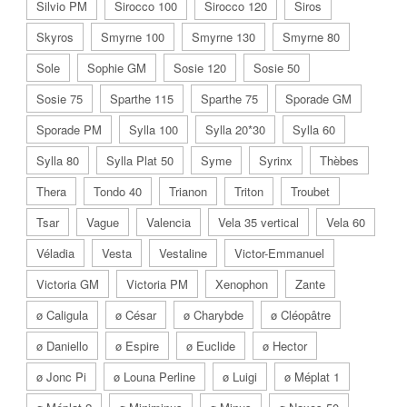
Silvio PM
Sirocco 100
Sirocco 120
Siros
Skyros
Smyrne 100
Smyrne 130
Smyrne 80
Sole
Sophie GM
Sosie 120
Sosie 50
Sosie 75
Sparthe 115
Sparthe 75
Sporade GM
Sporade PM
Sylla 100
Sylla 20*30
Sylla 60
Sylla 80
Sylla Plat 50
Syme
Syrinx
Thèbes
Thera
Tondo 40
Trianon
Triton
Troubet
Tsar
Vague
Valencia
Vela 35 vertical
Vela 60
Véladia
Vesta
Vestaline
Victor-Emmanuel
Victoria GM
Victoria PM
Xenophon
Zante
ø Caligula
ø César
ø Charybde
ø Cléopâtre
ø Daniello
ø Espire
ø Euclide
ø Hector
ø Jonc Pi
ø Louna Perline
ø Luigi
ø Méplat 1