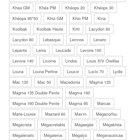
Khéa GM
Khéa PM
Khéops 20
Khéops 30
Khéops 95*50
Khio GM
Khio PM
Kina
Koolbak
Koolbak Haute
Kriti
Lacydon 60
Lacydon 80
Lebasque
Lemnos
Lenaric
Lepante
Leros
Leucade
Levone 100
Levone 140
Licorne
Lindos
Louis XIV Oreilles
Louna
Louna Perline
Louxor
Lucio 70
Lydie
Mac 130
Mac 50
Macedonia
Magma 135
Magma 135 Double Pente
Magma 160
Magma 160 Double Pente
Magma 95
Marcas
Marie-Louise
Mastard 60
Max'm
Mégacorfou
Mégacreta
Mégacretabis
Mégaegée
Mégakhéa
Mégalenaric
Mégaleros
Mégalys
Méganausicaa