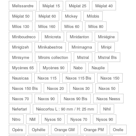
Melissandre
Méplat 15
Méplat 25
Méplat 40
Méplat 50
Méplat 60
Mickey
Milobis
Milos 130
Milos 160
Milos 60
Milos 80
Miniboudreco
Minicreta
Minidanton
Miniégine
Minigizeh
Minikabestros
Minimagma
Minipi
Minisyme
Miroirs collection
Mistral
Mistral Bis
Mycènes 65
Mycènes 90
Nabo
Nauplie
Nausicaa
Naxos 115
Naxos 115 Bis
Naxos 150
Naxos 150 Bis
Naxos 20
Naxos 30
Naxos 50
Naxos 70
Naxos 90
Naxos 90 Bis
Naxos Neess
Nefertari
Néocorfou L : 90 mm / H: 25 mm
Nihil
Nitro
NM
Nysos 50
Nysos 70
Nysos 90
Opéra
Ophélie
Orange GM
Orange PM
Orelle