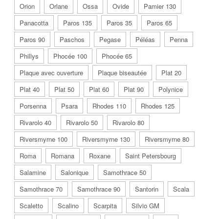
Orion
Orlane
Ossa
Ovide
Pamier 130
Panacotta
Paros 135
Paros 35
Paros 65
Paros 90
Paschos
Pegase
Péléas
Penna
Phillys
Phocée 100
Phocée 65
Plaque avec ouverture
Plaque biseautée
Plat 20
Plat 40
Plat 50
Plat 60
Plat 90
Polynice
Porsenna
Psara
Rhodes 110
Rhodes 125
Rivarolo 40
Rivarolo 50
Rivarolo 80
Riversmyrne 100
Riversmyrne 130
Riversmyrne 80
Roma
Romana
Roxane
Saint Petersbourg
Salamine
Salonique
Samothrace 50
Samothrace 70
Samothrace 90
Santorin
Scala
Scaletto
Scalino
Scarpita
Silvio GM