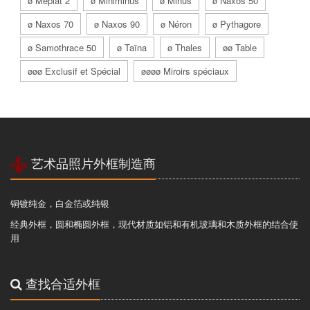
ø Méplat 2
ø Miniminus
ø Minus
ø Naxos 50
ø Naxos 70
ø Naxos 90
ø Néron
ø Pythagore
ø Samothrace 50
ø Taïna
ø Thales
øø Table
øøø Exclusif et Spécial
øøøø Miroirs spéciaux
艺术品照片外框制造商
铜镀纯金，白金箔或纯银
经典外框，圆和椭圆外框，现代材质如铝和有机玻璃和木质外框的结合使
用
查找合适外框