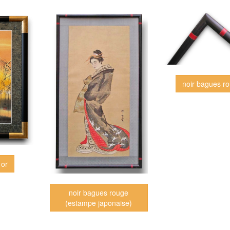
noir bagues r
 or
noir bagues rouge
(estampe japonaise)