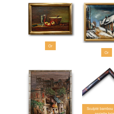
Or
Or
Sculpté bambou 
assiette bri