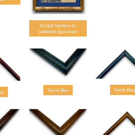
Sculpté bambou or
(estampe japonaise)
Teinté Ble
Teinté Bleu
jou