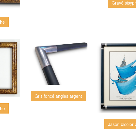
Gravé sisyp
phe
Gris foncé angles argent
phe
Jason bicolor 