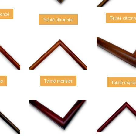
foncé
Teinté citronn
Teinté citronnier
ne
Teinté merisier
Teinté merisi