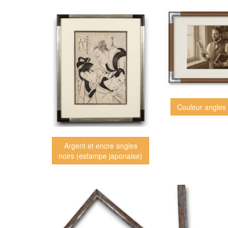
Couleur angles
Argent et encre angles
noirs (estampe japonaise)