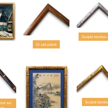
Sculpté bambou 
Or usé patiné
Sculpté bambo
noir sur
que