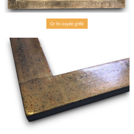
Or fin oxydé griffé