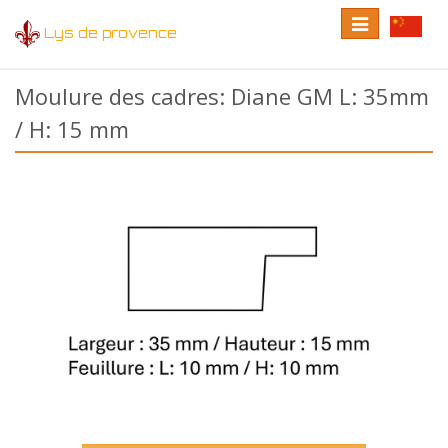
Toggle
Toggle
Lys de provence
navigation
language
Moulure des cadres: Diane GM L: 35mm
/ H: 15 mm