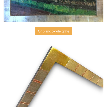
Or blanc oxydé griffé