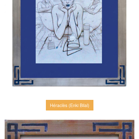
Héraclès (Enki Bilal)