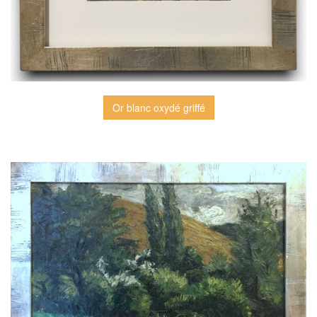
Or blanc oxydé griffé