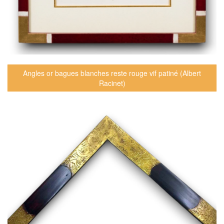
Angles or bagues blanches reste rouge vif patiné (Albert
Racinet)